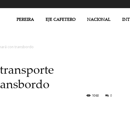
PEREIRA
EJE CAFETERO
NACIONAL
IN
onará con transbordo
 transporte
ransbordo
1060
0