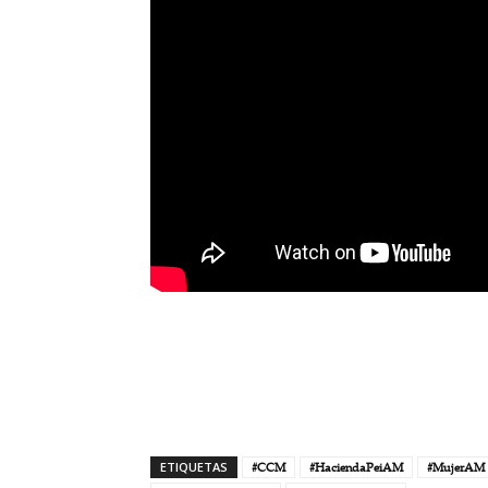
ETIQUETAS
#CCM
#HaciendaPeiAM
#MujerAM