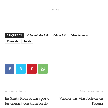
adesnce
ETIQUETAS
#HaciendaPeiAM
#MujerAM
Manifestantes
Risaralda
Tutela
Artículo anterior
Artículo siguiente
En Santa Rosa el transporte
Vuelven las Vías Activas en
funcionará con transbordo
Pereira