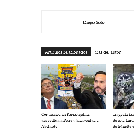
Diego Soto
Artículos relacionados
Más del autor
Con rumba en Barranquilla,
Tragedia fam
despedida a Petro y bienvenida a
de una fami
Abelardo
de tránsito 