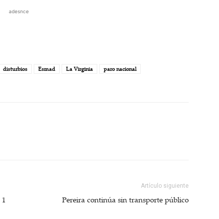
adesnce
disturbios
Esmad
La Virginia
paro nacional
Artículo siguiente
 1
Pereira continúa sin transporte público