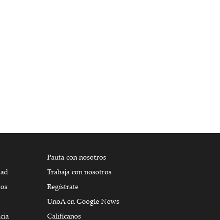
Pauta con nosotros
dad
Trabaja con nosotros
tos
Regístrate
UnoA en Google News
cia
Califícanos