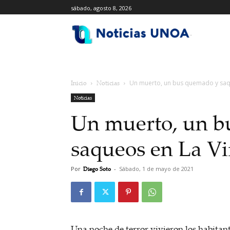
sábado, agosto 8, 2026
.
Inicio
Noticias
Un muerto, un bus quemado y saqu
Noticias
Un muerto, un b
saqueos en La Vi
Por
Diego Soto
-
Sábado, 1 de mayo de 2021
Una noche de terror vivieron los habitant