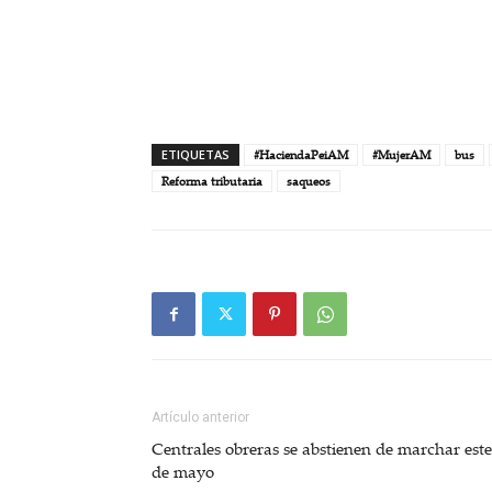
ETIQUETAS
#HaciendaPeiAM
#MujerAM
bus
Reforma tributaria
saqueos
Artículo anterior
Centrales obreras se abstienen de marchar este
de mayo