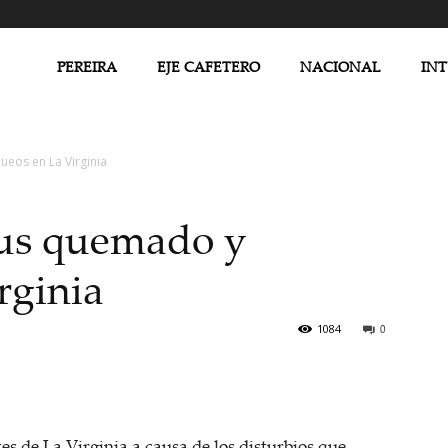
PEREIRA
EJE CAFETERO
NACIONAL
IN
eos en La Virginia
us quemado y
rginia
1084
0
es de La Virginia a causa de los disturbios que