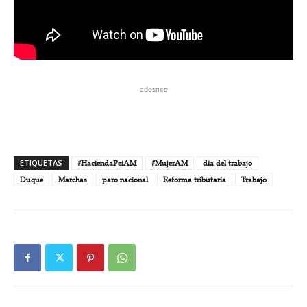
adesnce
ETIQUETAS
#HaciendaPeiAM
#MujerAM
dia del trabajo
Duque
Marchas
paro nacional
Reforma tributaria
Trabajo