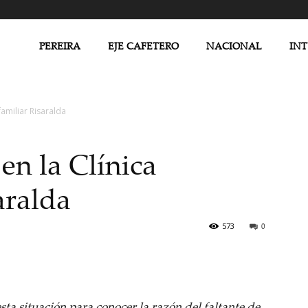
PEREIRA
EJE CAFETERO
NACIONAL
IN
familiar Risaralda
en la Clínica
aralda
1
573
0
sta situación para conocer la razón del faltante de