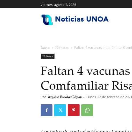
viernes, agosto 7, 2026
.
Inicio
Noticias
Faltan 4 vacunas en la Clínica Com
Noticias
Faltan 4 vacunas 
Comfamiliar Ris
Por
Arpidio Escobar López
-
Lunes, 22 de febrero de 202
Los entes de control están investigando e