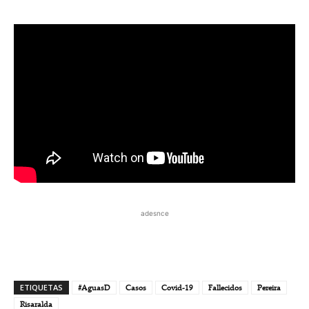
adesnce
ETIQUETAS
#AguasD
Casos
Covid-19
Fallecidos
Pereira
Risaralda