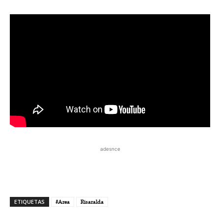
adesnce
ETIQUETAS
#Area
Risaralda