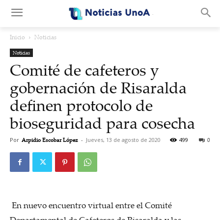
.
Inicio
Noticias
Noticias
Comité de cafeteros y
gobernación de Risaralda
definen protocolo de
bioseguridad para cosecha
Por
Arpidio Escobar López
-
Jueves, 13 de agosto de 2020
499
0
En nuevo encuentro virtual entre el Comité
Departamental de Cafeteros de Risaralda y las