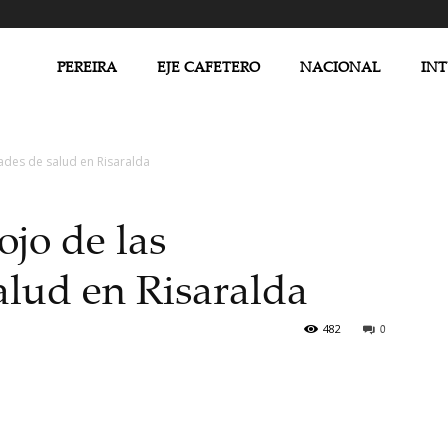
PEREIRA
EJE CAFETERO
NACIONAL
IN
dades de salud en Risaralda
ojo de las
alud en Risaralda
482
0