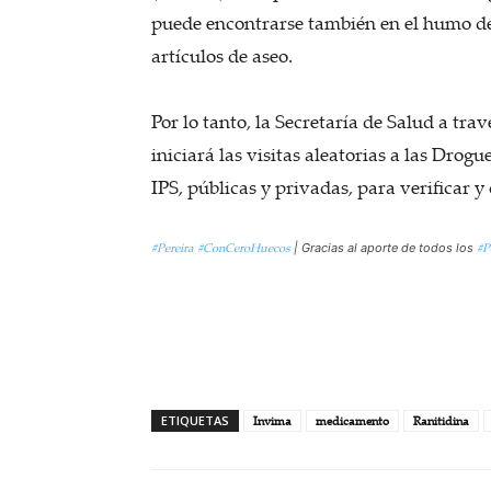
puede encontrarse también en el humo del
artículos de aseo.
Por lo tanto, la Secretaría de Salud a tr
iniciará las visitas aleatorias a las Dro
IPS, públicas y privadas, para verificar
#Pereira
#ConCeroHuecos
#P
| Gracias al aporte de todos los
ETIQUETAS
Invima
medicamento
Ranitidina