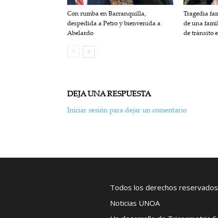
Con rumba en Barranquilla,
Tragedia fam
despedida a Petro y bienvenida a
de una fami
Abelardo
de tránsito 
DEJA UNA RESPUESTA
Iniciar sesión para dejar un comentario
Todos los derechos reservados
Noticias UNOA