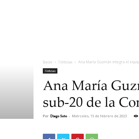
Inicio
Noticias
Ana María Guzmán integra el equi
Noticias
Ana María Guzm
sub-20 de la C
Por
Diego Soto
-
Miércoles, 15 de febrero de 2023