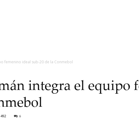
po femenino ideal sub-20 de la Conmebol
án integra el equipo 
onmebol
492
6