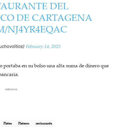
TAURANTE DEL
ICO DE CARTAGENA
M/NJ4YR4EQAC
February 14, 2023
uchovoltios)
bo portaba en su bolso una alta suma de dinero que
bancaria.
adesnce
Fleteo
Fleteros
restaurante