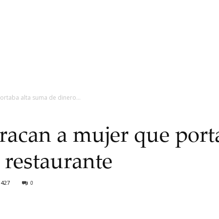
ortaba alta suma de dinero...
acan a mujer que port
 restaurante
427
0