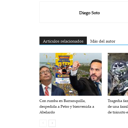
Diego Soto
Artículos relacionados
Más del autor
Con rumba en Barranquilla,
Tragedia fam
despedida a Petro y bienvenida a
de una fami
Abelardo
de tránsito 