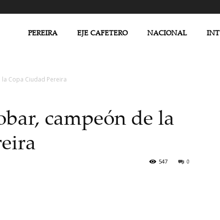
PEREIRA
EJE CAFETERO
NACIONAL
IN
 la Copa Ciudad Pereira
obar, campeón de la
eira
547
0