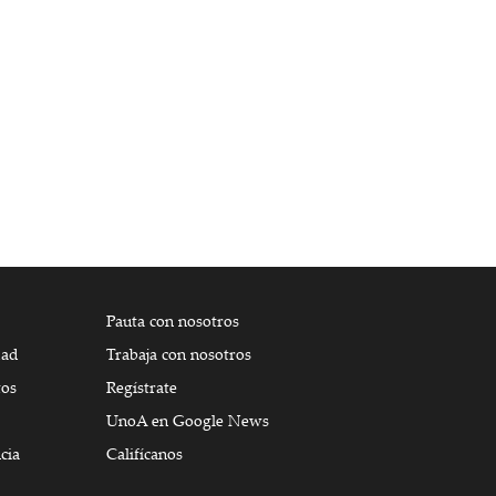
Pauta con nosotros
dad
Trabaja con nosotros
tos
Regístrate
UnoA en Google News
cia
Califícanos