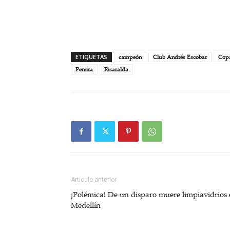
ETIQUETAS
campeón
Club Andrés Escobar
Copa
Pereira
Risaralda
Artículo anterior
¡Polémica! De un disparo muere limpiavidrios
Medellín