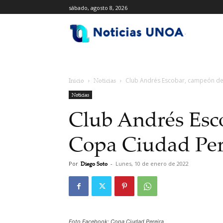
sábado, agosto 8, 2026
.
Inicio
Noticias
Club Andrés Escobar, campeón de
Noticias
Club Andrés Esc
Copa Ciudad Per
Por
Diego Soto
-
Lunes, 10 de enero de 2022
Foto Facebook: Copa Ciudad Pereira