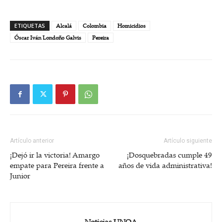
ETIQUETAS
Alcalá
Colombia
Homicidios
Óscar Iván Londoño Galvis
Pereira
Artículo anterior
Artículo siguiente
¡Dejó ir la victoria! Amargo
¡Dosquebradas cumple 49
empate para Pereira frente a
años de vida administrativa!
Junior
Noticias UNOA