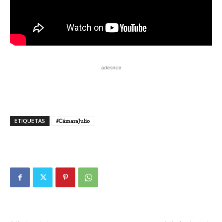
adesnce
ETIQUETAS
#CámaraJulio