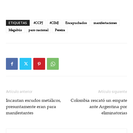
ETIQUETAS
#CCPJ
#CIMJ
Encapuchados
manifestaciones
Megabús
paro nacional
Pereira
Artículo anterior
Artículo siguiente
Incautan escudos metálicos,
Colombia rescató un empate
presuntamente eran para
ante Argentina por
manifestantes
eliminatorias