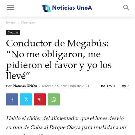
.
Inicio
Noticias
Noticias
Conductor de Megabús:
“No me obligaron, me
pidieron el favor y yo los
llevé”
Por
Noticias UNOA
-
Miércoles, 9 de junio de 2021
17511
2
Habló el chófer del alimentador que el lunes desvió
su ruta de Cuba al Parque Olaya para trasladar a un