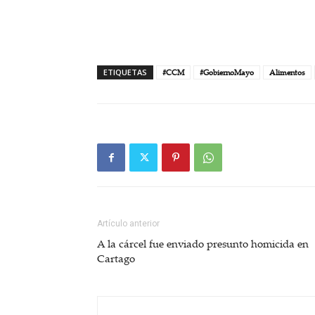
ETIQUETAS
#CCM
#GobiernoMayo
Alimentos
Artículo anterior
A la cárcel fue enviado presunto homicida en
Cartago