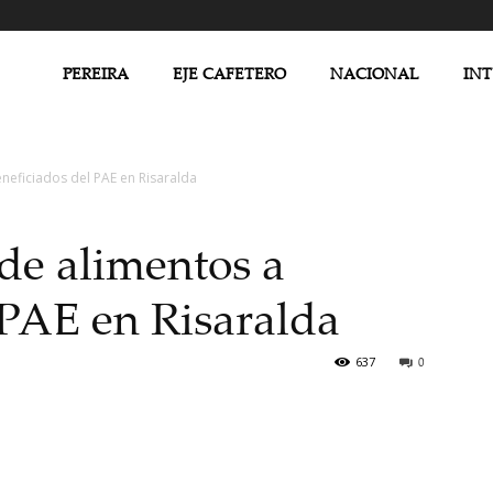
PEREIRA
EJE CAFETERO
NACIONAL
IN
neficiados del PAE en Risaralda
de alimentos a
 PAE en Risaralda
637
0