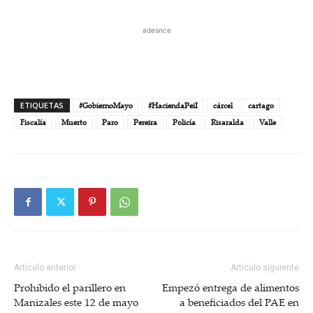
adesnce
ETIQUETAS
#GobiernoMayo
#HaciendaPeiI
cárcel
cartago
Fiscalía
Muerto
Paro
Pereira
Policía
Risaralda
Valle
Artículo anterior
Artículo siguiente
Prohibido el parillero en
Empezó entrega de alimentos
Manizales este 12 de mayo
a beneficiados del PAE en