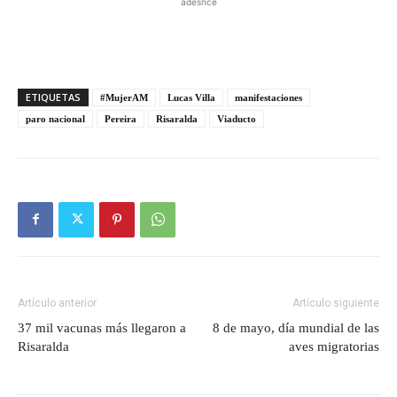
adesnce
ETIQUETAS
#MujerAM
Lucas Villa
manifestaciones
paro nacional
Pereira
Risaralda
Viaducto
Artículo anterior
Artículo siguiente
37 mil vacunas más llegaron a
8 de mayo, día mundial de las
Risaralda
aves migratorias