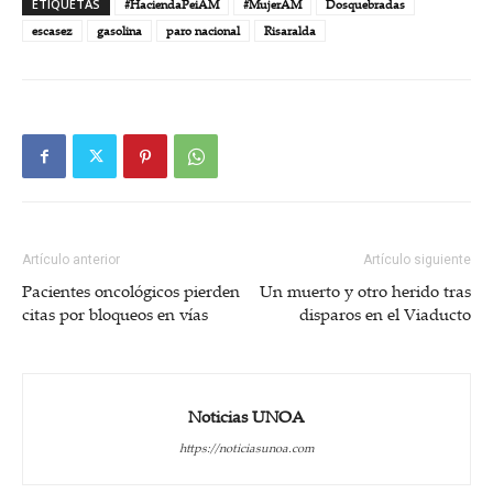
ETIQUETAS
#HaciendaPeiAM
#MujerAM
Dosquebradas
escasez
gasolina
paro nacional
Risaralda
Artículo anterior
Artículo siguiente
Pacientes oncológicos pierden
Un muerto y otro herido tras
citas por bloqueos en vías
disparos en el Viaducto
Noticias UNOA
https://noticiasunoa.com