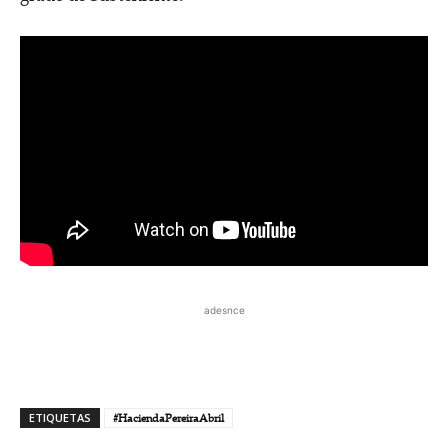
adesnce
ETIQUETAS
#HaciendaPereiraAbril