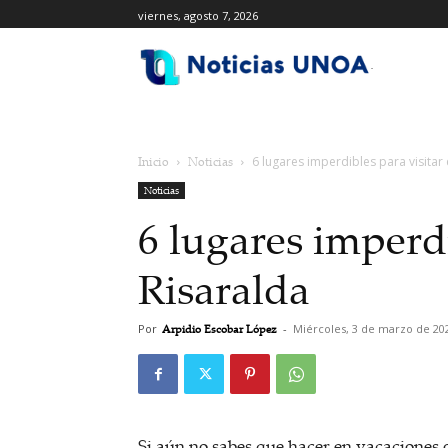
viernes, agosto 7, 2026
.
Inicio
Noticias
6 lugares imperdibles para visitar
Noticias
6 lugares imperdi
Risaralda
Por
Arpidio Escobar López
-
Miércoles, 3 de marzo de 20
Si aún no sabes que hacer en vacaciones o