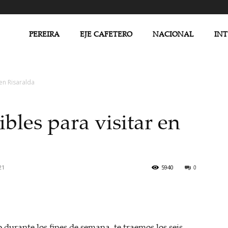
PEREIRA
EJE CAFETERO
NACIONAL
IN
 en Risaralda
bles para visitar en
21
5940
0
 durante los fines de semana, te traemos los seis