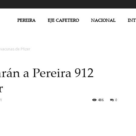
PEREIRA
EJE CAFETERO
NACIONAL
IN
 vacunas de Pfizer
arán a Pereira 912
r
21
486
0