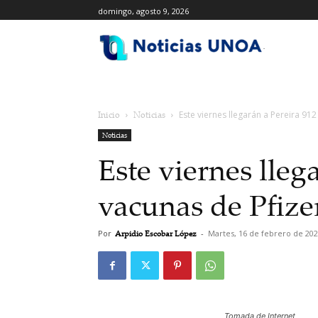
domingo, agosto 9, 2026
.
Inicio
Noticias
Este viernes llegarán a Pereira 912
Noticias
Este viernes lleg
vacunas de Pfize
Por
Arpidio Escobar López
-
Martes, 16 de febrero de 20
Tomada de Internet