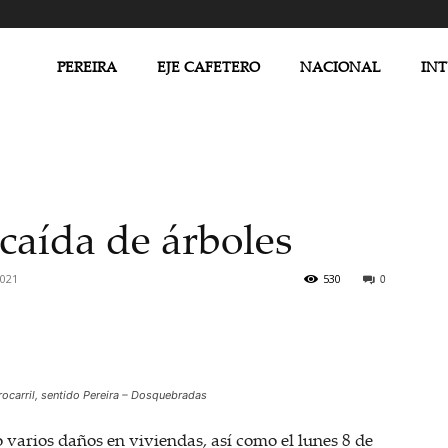
PEREIRA
EJE CAFETERO
NACIONAL
IN
 caída de árboles
2021
530
0
rocarril, sentido Pereira – Dosquebradas
o varios daños en viviendas, así como el lunes 8 de