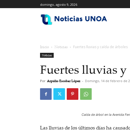
domingo, agosto 9, 2026
.
Inicio
Noticias
Fuertes lluvias y caída de árboles
Noticias
Fuertes lluvias y
Por
Arpidio Escobar López
-
Domingo, 14 de febrero de 
Caída de árbol en la Avenida Fer
Las lluvias de los últimos días ha causad