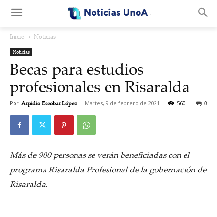
.
Inicio
Noticias
Noticias
Becas para estudios
profesionales en Risaralda
Por
Arpidio Escobar López
-
Martes, 9 de febrero de 2021
560
0
Más de 900 personas se verán beneficiadas con el
programa Risaralda Profesional de la gobernación de
Risaralda.