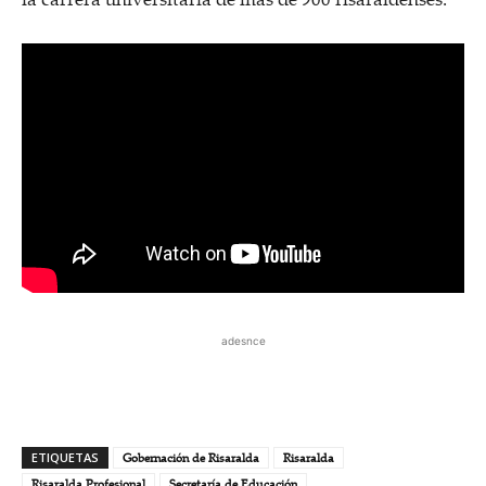
adesnce
ETIQUETAS
Gobernación de Risaralda
Risaralda
Risaralda Profesional
Secretaría de Educación