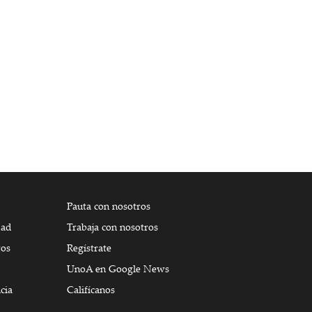
Pauta con nosotros
dad
Trabaja con nosotros
tos
Regístrate
UnoA en Google News
cia
Califícanos