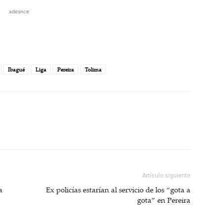
adesnce
Ibagué
Liga
Pereira
Tolima
Artículo siguiente
a
Ex policías estarían al servicio de los “gota a
gota” en Pereira