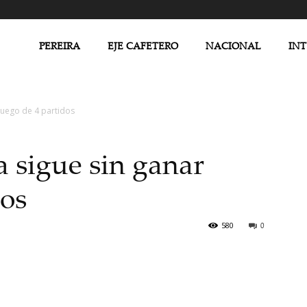
PEREIRA
EJE CAFETERO
NACIONAL
IN
luego de 4 partidos
a sigue sin ganar
dos
580
0