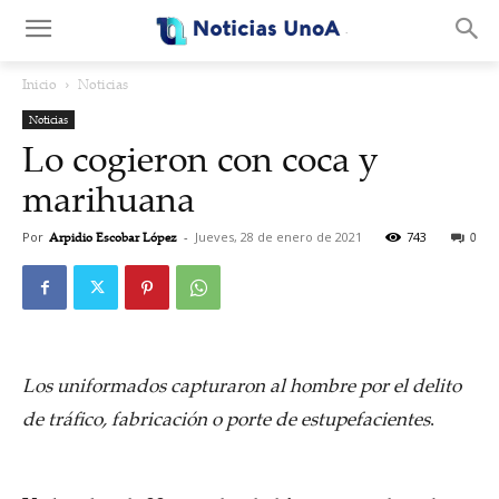
.
Inicio
Noticias
Noticias
Lo cogieron con coca y
marihuana
Por
Arpidio Escobar López
-
Jueves, 28 de enero de 2021
743
0
Los uniformados capturaron al hombre por el delito
de tráfico, fabricación o porte de estupefacientes
.