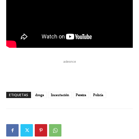
adesnce
ETIQUETAS
droga
Incautación
Pereira
Policía