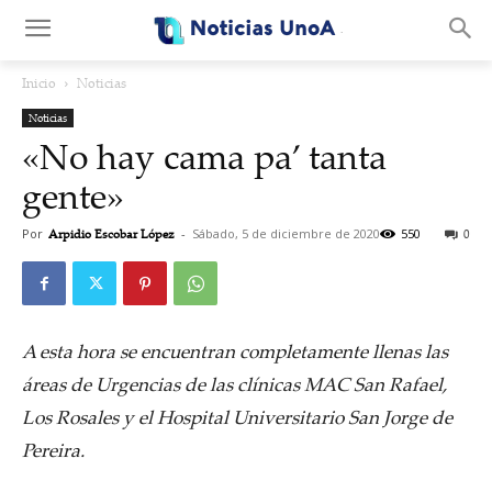
.
Inicio
Noticias
Noticias
«No hay cama pa’ tanta
gente»
Por
Arpidio Escobar López
-
Sábado, 5 de diciembre de 2020
550
0
A esta hora se encuentran completamente llenas las
áreas de Urgencias de las clínicas MAC San Rafael,
Los Rosales y el Hospital Universitario San Jorge de
Pereira.