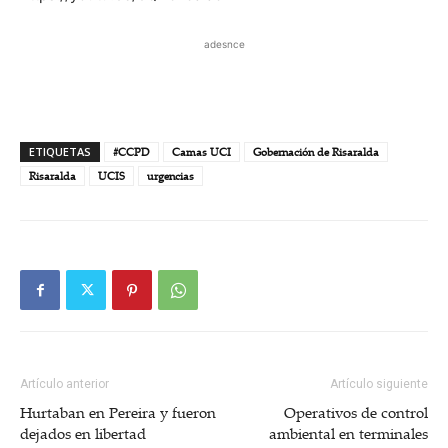
adesnce
ETIQUETAS
#CCPD
Camas UCI
Gobernación de Risaralda
Risaralda
UCIS
urgencias
Artículo anterior
Artículo siguiente
Hurtaban en Pereira y fueron
Operativos de control
dejados en libertad
ambiental en terminales