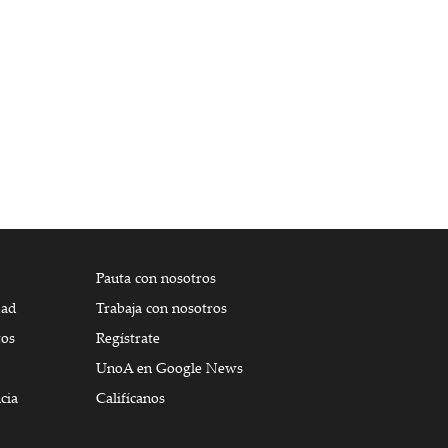
Pauta con nosotros
dad
Trabaja con nosotros
tos
Regístrate
UnoA en Google News
cia
Califícanos