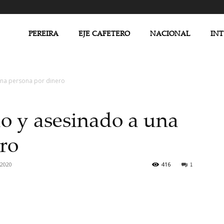
PEREIRA
EJE CAFETERO
NACIONAL
IN
una persona por dinero
o y asesinado a una
ro
 2020
416
1