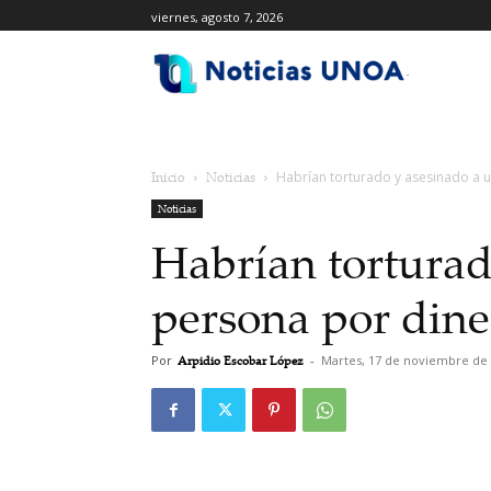
viernes, agosto 7, 2026
.
Inicio
Noticias
Habrían torturado y asesinado a 
Noticias
Habrían torturad
persona por dine
Por
Arpidio Escobar López
-
Martes, 17 de noviembre de