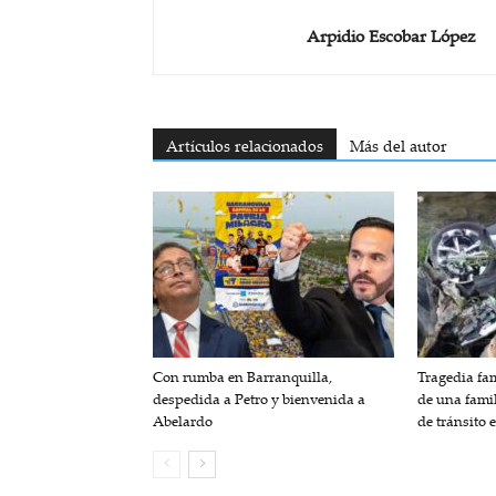
Arpidio Escobar López
Artículos relacionados
Más del autor
Con rumba en Barranquilla,
Tragedia fam
despedida a Petro y bienvenida a
de una fami
Abelardo
de tránsito 