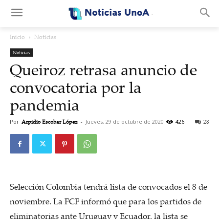
.
Inicio
Noticias
Noticias
Queiroz retrasa anuncio de
convocatoria por la
pandemia
Por
Arpidio Escobar López
-
Jueves, 29 de octubre de 2020
426
28
Selección Colombia tendrá lista de convocados el 8 de
noviembre. La FCF informó que para los partidos de
eliminatorias ante Uruguay y Ecuador, la lista se