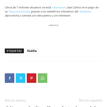
#Ahorrando
Cerca de 7 millones de pesos se está
Juan Carlos en el pago de
#ImpuestoPredial
#Gobierno
su
, gracias a los beneficios tributarios del
.
¡Aprovecha y cancela con descuentos y sin intereses!
adesnce
ETIQUETAS
#GobPei
Artículo anterior
Artículo siguiente