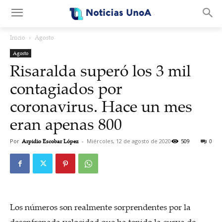
.
Inicio
Agosto
Agosto
Risaralda superó los 3 mil
contagiados por
coronavirus. Hace un mes
eran apenas 800
Por
Arpidio Escobar López
-
Miércoles, 12 de agosto de 2020
509
0
Los números son realmente sorprendentes por la
desenfrenada velocidad que ha tenido la curva de