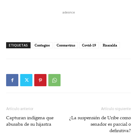
adesnce
ETIQUETAS
Contagios
Coronavirus
Covid-19
Risaralda
Artículo anterior
Artículo siguiente
Capturan indígena que
¿La suspensión de Uribe como
abusaba de su hijastra
senador es parcial o
definitiva?