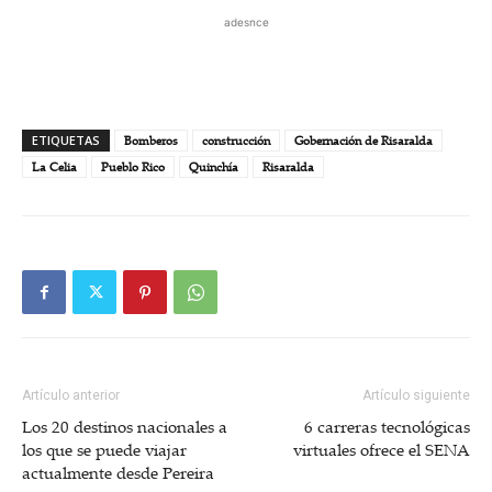
adesnce
ETIQUETAS
Bomberos
construcción
Gobernación de Risaralda
La Celia
Pueblo Rico
Quinchía
Risaralda
Artículo anterior
Artículo siguiente
Los 20 destinos nacionales a
6 carreras tecnológicas
los que se puede viajar
virtuales ofrece el SENA
actualmente desde Pereira