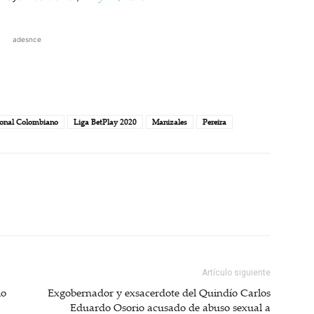
adesnce
ional Colombiano
Liga BetPlay 2020
Manizales
Pereira
Artículo siguiente
lo
Exgobernador y exsacerdote del Quindío Carlos
Eduardo Osorio acusado de abuso sexual a