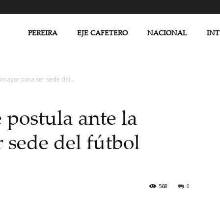
PEREIRA
EJE CAFETERO
NACIONAL
IN
Dimayor para ser sede del...
e postula ante la
 sede del fútbol
568
0