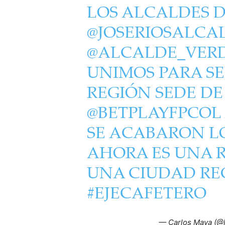
LOS ALCALDES 
@JOSERIOSALCA
@ALCALDE_VER
UNIMOS PARA S
REGIÓN SEDE DE
@BETPLAYFPCOL
SE ACABARON LO
AHORA ES UNA 
UNA CIUDAD REG
#EJECAFETERO
— Carlos Maya (@