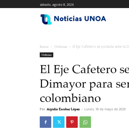
sábado, agosto 8, 2026
.
Inicio
Noticias
El Eje Cafetero se postula ante la 
Noticias
El Eje Cafetero s
Dimayor para ser
colombiano
Por
Arpidio Escobar López
-
Lunes, 18 de mayo de 2020