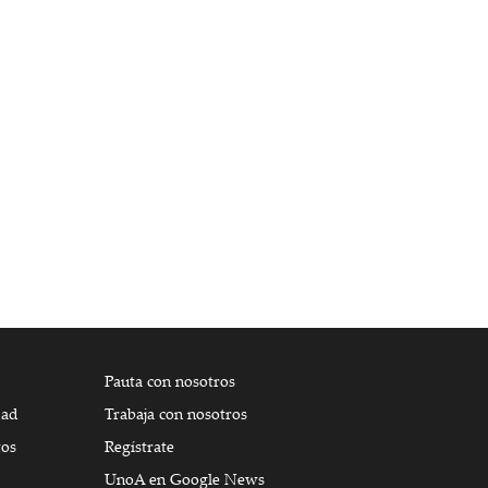
Pauta con nosotros
dad
Trabaja con nosotros
tos
Regístrate
UnoA en Google News