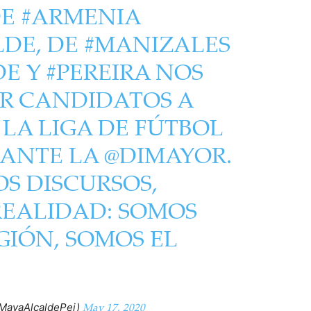
DE
#ARMENIA
LDE
, DE
#MANIZALES
DE
Y
#PEREIRA
NOS
ER CANDIDATOS A
 LA LIGA DE FÚTBOL
ANTE LA
@DIMAYOR
.
S DISCURSOS,
REALIDAD: SOMOS
IÓN, SOMOS EL
May 17, 2020
MayaAlcaldePei)