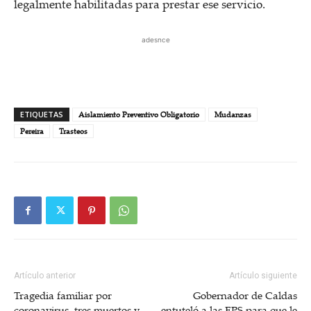
legalmente habilitadas para prestar ese servicio.
adesnce
ETIQUETAS
Aislamiento Preventivo Obligatorio
Mudanzas
Pereira
Trasteos
Artículo anterior
Artículo siguiente
Tragedia familiar por
Gobernador de Caldas
coronavirus, tres muertos y
entuteló a las EPS para que le