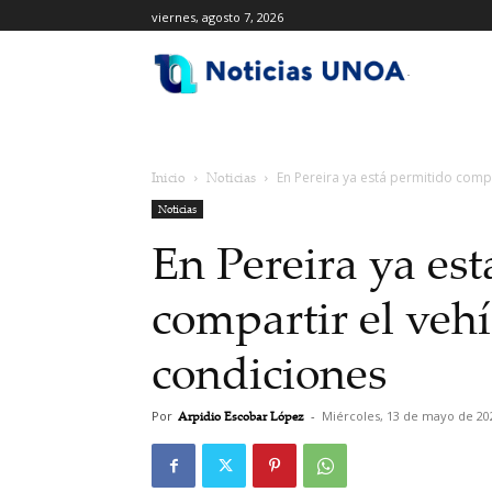
viernes, agosto 7, 2026
.
Inicio
Noticias
En Pereira ya está permitido compa
Noticias
En Pereira ya es
compartir el vehí
condiciones
Por
Arpidio Escobar López
-
Miércoles, 13 de mayo de 20