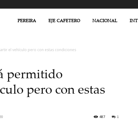
PEREIRA
EJE CAFETERO
NACIONAL
IN
rtir el vehículo pero con estas condiciones
tá permitido
culo pero con estas
20
487
1