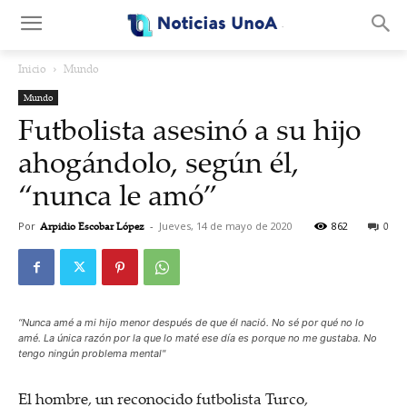
.
Inicio
Mundo
Mundo
Futbolista asesinó a su hijo
ahogándolo, según él,
“nunca le amó”
Por
Arpidio Escobar López
-
Jueves, 14 de mayo de 2020
862
0
“Nunca amé a mi hijo menor después de que él nació. No sé por qué no lo
amé. La única razón por la que lo maté ese día es porque no me gustaba. No
tengo ningún problema mental"
El hombre, un reconocido futbolista Turco,