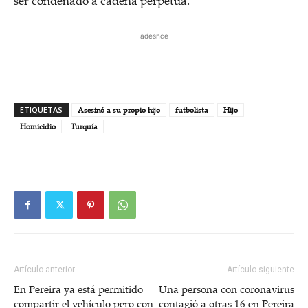
ser condenado a cadena perpetua.
adesnce
ETIQUETAS
Asesinó a su propio hijo
futbolista
Hijo
Homicidio
Turquía
Artículo anterior
Artículo siguiente
En Pereira ya está permitido
Una persona con coronavirus
compartir el vehículo pero con
contagió a otras 16 en Pereira