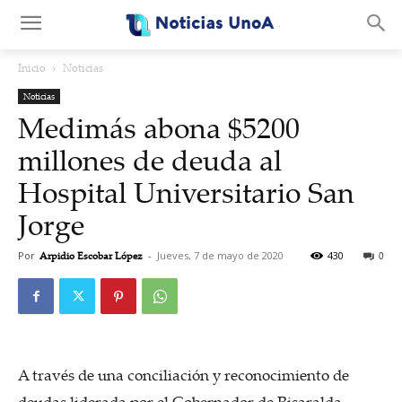
.
Inicio
Noticias
Noticias
Medimás abona $5200
millones de deuda al
Hospital Universitario San
Jorge
Por
Arpidio Escobar López
-
Jueves, 7 de mayo de 2020
430
0
A través de una conciliación y reconocimiento de
deudas liderada por el Gobernador de Risaralda,