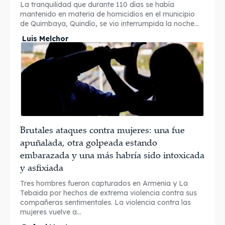
La tranquilidad que durante 110 días se había
mantenido en materia de homicidios en el municipio
de Quimbaya, Quindío, se vio interrumpida la noche...
Luis Melchor
Brutales ataques contra mujeres: una fue
apuñalada, otra golpeada estando
embarazada y una más habría sido intoxicada
y asfixiada
Tres hombres fueron capturados en Armenia y La
Tebaida por hechos de extrema violencia contra sus
compañeras sentimentales. La violencia contra las
mujeres vuelve a...