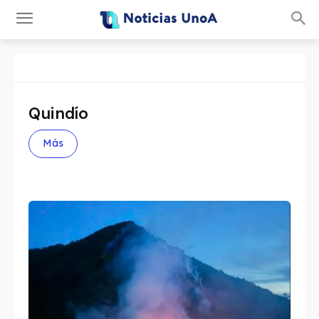
.
Quindío
Más