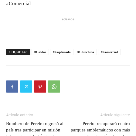
#Comercial
adesnce
ETIQUETAS
#Caldas
#Capturado
#Chinchiná
#Comercial
Artículo anterior
Artículo siguiente
Bombero de Pereira regresó al
Pereira recuperará cuatro
país tras participar en misión
parques emblemáticos con más