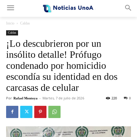
.
Inicio
Caldas
Caldas
¡Lo descubrieron por un
insólito detalle! Prófugo
condenado por homicidio
escondía su identidad en dos
carcasas de celular
Por
-
Martes, 7 de julio de 2026
220
Rafael Montoya
0