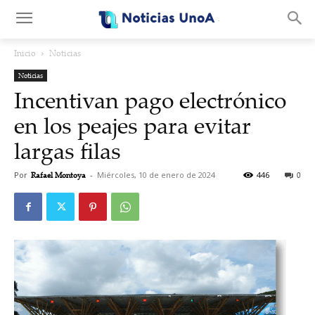
.
Inicio
Noticias
Noticias
Incentivan pago electrónico
en los peajes para evitar
largas filas
Por
Rafael Montoya
-
Miércoles, 10 de enero de 2024
446
0