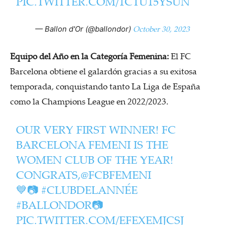
PIC.TWITTER.COM/1CTU15YSUN
October 30, 2023
— Ballon d'Or (@ballondor)
Equipo del Año en la Categoría Femenina:
El FC
Barcelona obtiene el galardón gracias a su exitosa
temporada, conquistando tanto La Liga de España
como la Champions League en 2022/2023.
OUR VERY FIRST WINNER! FC
BARCELONA FEMENI IS THE
WOMEN CLUB OF THE YEAR!
CONGRATS,
@FCBFEMENI
💙📷
#CLUBDELANNÉE
#BALLONDOR
📷
PIC.TWITTER.COM/EFEXEMJCSJ