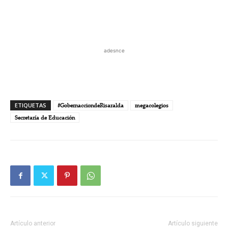
adesnce
ETIQUETAS
#GobernacciondeRisaralda
megacolegios
Secretaría de Educación
Artículo anterior
Artículo siguiente