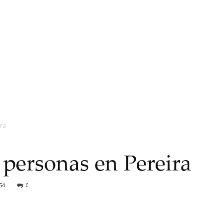
ira
 personas en Pereira
54
0