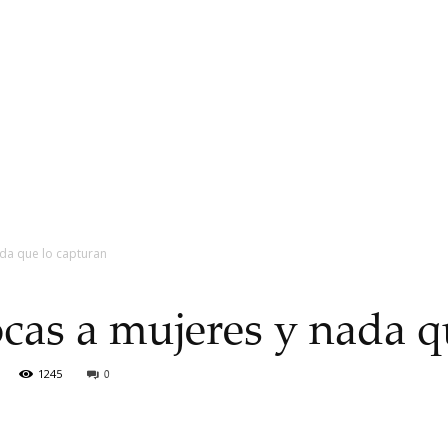
ada que lo capturan
ocas a mujeres y nada q
1245
0