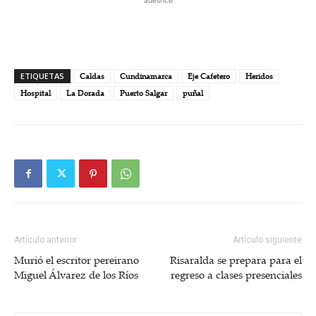
adesnce
ETIQUETAS
Caldas
Cundinamarca
Eje Cafetero
Heridos
Hospital
La Dorada
Puerto Salgar
puñal
Artículo anterior
Artículo siguiente
Murió el escritor pereirano
Risaralda se prepara para el
Miguel Álvarez de los Ríos
regreso a clases presenciales