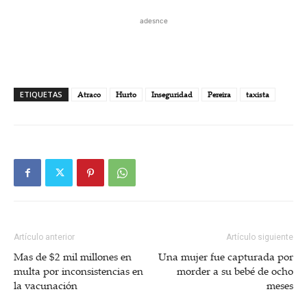
adesnce
ETIQUETAS
Atraco
Hurto
Inseguridad
Pereira
taxista
Artículo anterior
Artículo siguiente
Mas de $2 mil millones en
Una mujer fue capturada por
multa por inconsistencias en
morder a su bebé de ocho
la vacunación
meses