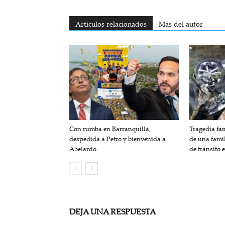
Artículos relacionados
Más del autor
Con rumba en Barranquilla,
Tragedia fam
despedida a Petro y bienvenida a
de una fami
Abelardo
de tránsito 
DEJA UNA RESPUESTA