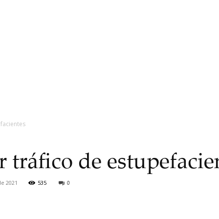
facientes
 tráfico de estupefacie
de 2021
535
0