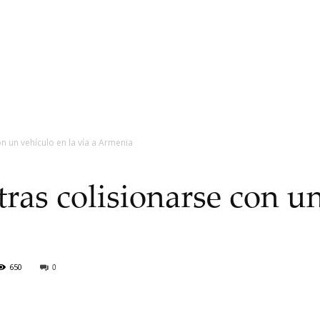
con un vehículo en la vía a Armenia
a tras colisionarse con u
650
0