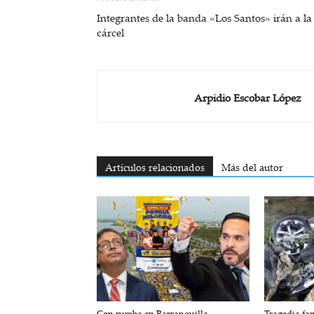
Integrantes de la banda «Los Santos» irán a la
cárcel
Arpidio Escobar López
Artículos relacionados
Más del autor
Con rumba en Barranquilla,
Tragedia fam