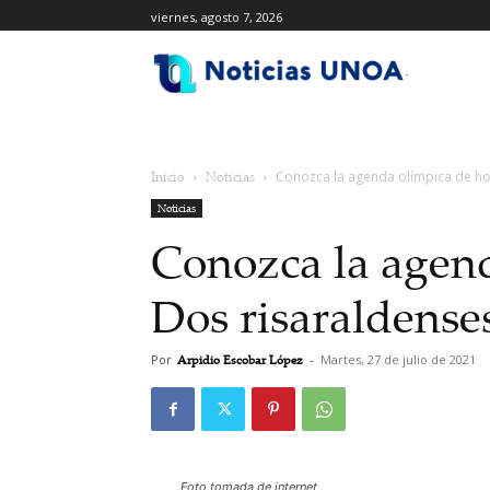
viernes, agosto 7, 2026
.
Inicio
Noticias
Conozca la agenda olímpica de ho
Noticias
Conozca la agend
Dos risaraldense
Por
Arpidio Escobar López
-
Martes, 27 de julio de 2021
Foto tomada de internet