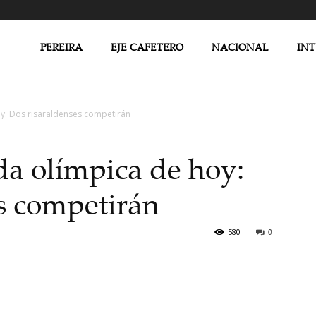
PEREIRA
EJE CAFETERO
NACIONAL
IN
y: Dos risaraldenses competirán
a olímpica de hoy:
s competirán
580
0