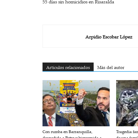
55 días sin homicidios en Risaralda
Arpidio Escobar López
Artículos relacionados
Más del autor
Con rumba en Barranquilla,
Tragedia fam
despedida a Petro y bienvenida a
de una fami