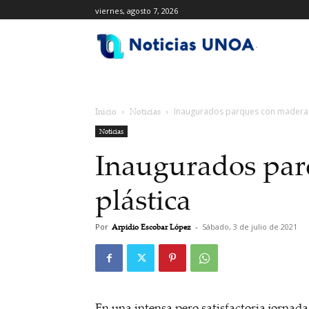
viernes, agosto 7, 2026
.
Inicio
Noticias
Inaugurados parques con madera 
Noticias
Inaugurados par
plástica
Por
Arpidio Escobar López
-
Sábado, 3 de julio de 2021
En una intensa pero satisfactoria jornada