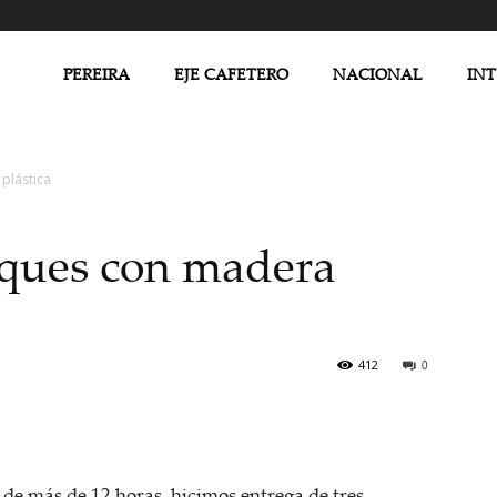
PEREIRA
EJE CAFETERO
NACIONAL
IN
plástica
ques con madera
412
0
 de más de 12 horas, hicimos entrega de tres