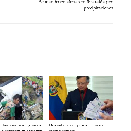
Se mantienen alertas en Risaralda por
precipitaciones
iliar: cuatro integrantes
Dos millones de pesos, el nuevo
lia murieron en accidente
salario mínimo