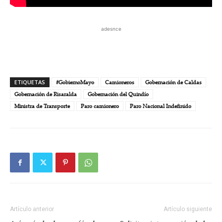
adesnce
ETIQUETAS
#GobiernoMayo
Camioneros
Gobernación de Caldas
Gobernación de Risaralda
Gobernación del Quindío
Ministra de Transporte
Paro camionero
Paro Nacional Indefinido
Artículo anterior
Artículo siguiente